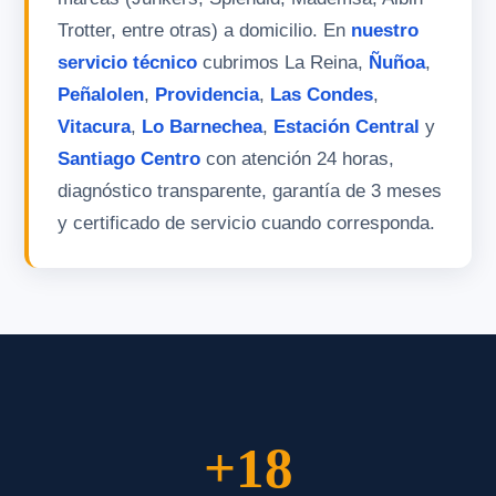
Trotter, entre otras) a domicilio. En
nuestro
servicio técnico
cubrimos La Reina,
Ñuñoa
,
Peñalolen
,
Providencia
,
Las Condes
,
Vitacura
,
Lo Barnechea
,
Estación Central
y
Santiago Centro
con atención 24 horas,
diagnóstico transparente, garantía de 3 meses
y certificado de servicio cuando corresponda.
+18