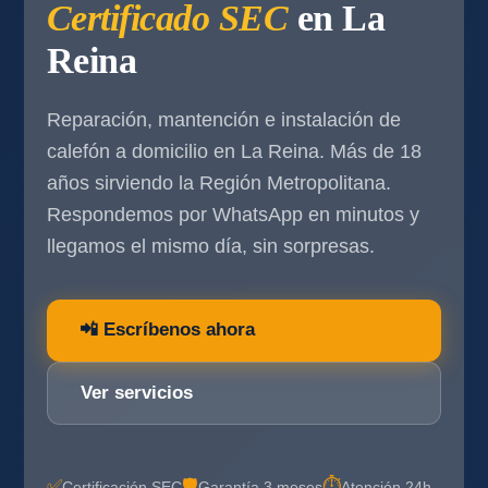
Certificado SEC
en La
Reina
Reparación, mantención e instalación de
calefón a domicilio en La Reina. Más de 18
años sirviendo la Región Metropolitana.
Respondemos por WhatsApp en minutos y
llegamos el mismo día, sin sorpresas.
📲 Escríbenos ahora
Ver servicios
✅
🛡️
⏱️
Certificación SEC
Garantía 3 meses
Atención 24h