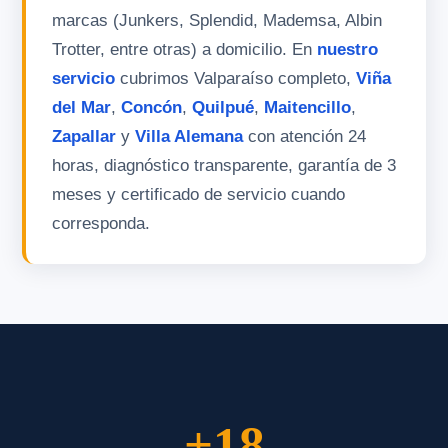
marcas (Junkers, Splendid, Mademsa, Albin
Trotter, entre otras) a domicilio. En
nuestro
servicio
cubrimos Valparaíso completo,
Viña
del Mar
,
Concón
,
Quilpué
,
Maitencillo
,
Zapallar
y
Villa Alemana
con atención 24
horas, diagnóstico transparente, garantía de 3
meses y certificado de servicio cuando
corresponda.
+18