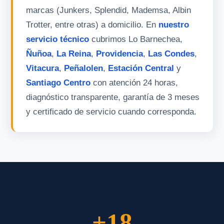
marcas (Junkers, Splendid, Mademsa, Albin
Trotter, entre otras) a domicilio. En
nuestro
servicio técnico
cubrimos Lo Barnechea,
Ñuñoa
,
La Reina
,
Providencia
,
Las Condes
,
Vitacura
,
Peñalolen
,
Estación Central
y
Santiago Centro
con atención 24 horas,
diagnóstico transparente, garantía de 3 meses
y certificado de servicio cuando corresponda.
+18