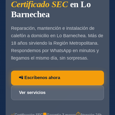
Certificado SEC
en Lo
Barnechea
Reparación, mantención e instalación de
calefón a domicilio en Lo Barnechea. Más de
18 años sirviendo la Región Metropolitana.
Respondemos por WhatsApp en minutos y
llegamos el mismo día, sin sorpresas.
📲 Escríbenos ahora
Ver servicios
✅
🛡️
⏱️
Certificación SEC
Garantía 3 meses
Atención 24h